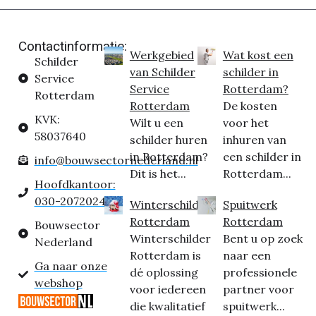
Contactinformatie:
Werkgebied
Wat kost een
Schilder
van Schilder
schilder in
Service
Service
Rotterdam?
Rotterdam
Rotterdam
De kosten
KVK:
Wilt u een
voor het
58037640
schilder huren
inhuren van
in Rotterdam?
een schilder in
info@bouwsectornederland.nl
Dit is het...
Rotterdam...
Hoofdkantoor:
030-2072024
Winterschilder
Spuitwerk
Rotterdam
Rotterdam
Bouwsector
Winterschilder
Bent u op zoek
Nederland
Rotterdam is
naar een
Ga naar onze
dé oplossing
professionele
webshop
voor iedereen
partner voor
die kwalitatief
spuitwerk...