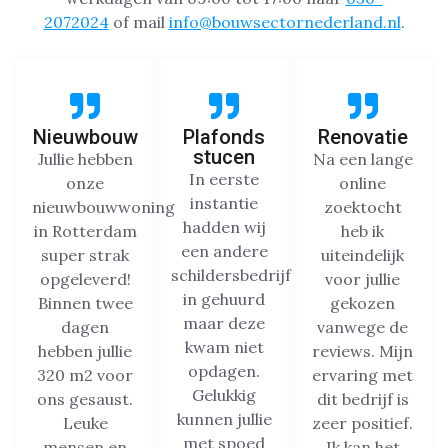
2072024
of mail
info@bouwsectornederland.nl
.
Nieuwbouw
Plafonds
Renovatie
stucen
Jullie hebben
Na een lange
In eerste
onze
online
instantie
nieuwbouwwoning
zoektocht
hadden wij
in Rotterdam
heb ik
een andere
super strak
uiteindelijk
schildersbedrijf
opgeleverd!
voor jullie
in gehuurd
Binnen twee
gekozen
maar deze
dagen
vanwege de
kwam niet
hebben jullie
reviews. Mijn
opdagen.
320 m2 voor
ervaring met
Gelukkig
ons gesaust.
dit bedrijf is
kunnen jullie
Leuke
zeer positief.
met spoed
mensen en
Ik kan het