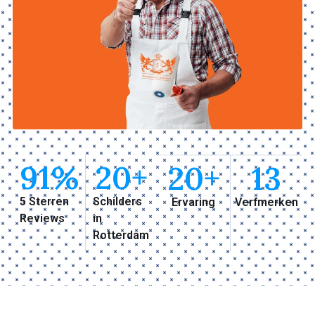
91
%
20
+
20
+
13
5 Sterren
Schilders
Ervaring
Verfmerken
Reviews
in
Rotterdam