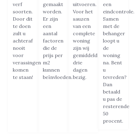
verf
gemaakt
uitvoeren.
een
soorten.
worden.
Voor het
eindcontrole.
Door dit
Er zijn
sauzen
Samen
te doen
een
van een
met de
zult u
aantal
complete
behanger
achteraf
factoren
woning
loopt u
nooit
die de
zijn wij
de
voor
prijs per
gemiddeld
woning
verassingen
m2
drie
na. Bent
komen
kunnen
dagen
u
te staan!
beïnvloeden.
bezig.
tevreden?
Dan
betaald
u pas de
resterende
50
procent.