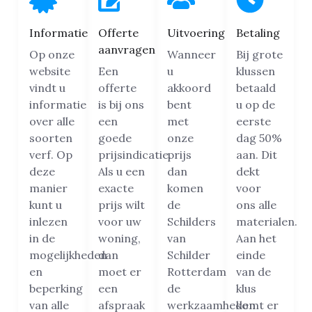
Informatie
Offerte
Uitvoering
Betaling
aanvragen
Op onze
Wanneer
Bij grote
website
Een
u
klussen
vindt u
offerte
akkoord
betaald
informatie
is bij ons
bent
u op de
over alle
een
met
eerste
soorten
goede
onze
dag 50%
verf. Op
prijsindicatie.
prijs
aan. Dit
deze
Als u een
dan
dekt
manier
exacte
komen
voor
kunt u
prijs wilt
de
ons alle
inlezen
voor uw
Schilders
materialen.
in de
woning,
van
Aan het
mogelijkheden
dan
Schilder
einde
en
moet er
Rotterdam
van de
beperking
een
de
klus
van alle
afspraak
werkzaamheden
komt er