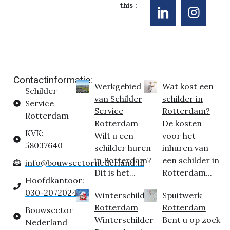
this :
Contactinformatie:
Werkgebied
Wat kost een
Schilder
van Schilder
schilder in
Service
Service
Rotterdam?
Rotterdam
Rotterdam
De kosten
KVK:
Wilt u een
voor het
58037640
schilder huren
inhuren van
in Rotterdam?
een schilder in
info@bouwsectornederland.nl
Dit is het...
Rotterdam...
Hoofdkantoor:
030-2072024
Winterschilder
Spuitwerk
Rotterdam
Rotterdam
Bouwsector
Winterschilder
Bent u op zoek
Nederland