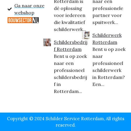
Rotterdam is
naar een
Ga naar onze
dé oplossing
professionele
webshop
voor iedereen
partner voor
die kwalitatief
spuitwerk...
schilderwerk...
Schilderwerk
Schildersbedrij
Rotterdam
f Rotterdam
Bent u op zoek
Bent u op zoek
naar
naar een
professioneel
professioneel
schilderwerk
schildersbedrij
in Rotterdam?
f in
Een...
Rotterdam...
Copyright © 2024 Schilder Service Rotterdam, All rights
reserved.