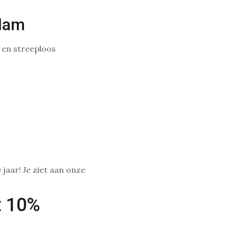
rdam
k en streeploos
 jaar! Je ziet aan onze
t 10%