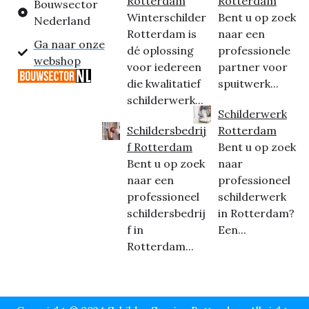
Rotterdam
Rotterdam
Bouwsector
Winterschilder
Bent u op zoek
Nederland
Rotterdam is
naar een
Ga naar onze
dé oplossing
professionele
webshop
voor iedereen
partner voor
die kwalitatief
spuitwerk...
schilderwerk...
Schilderwerk
Schildersbedrij
Rotterdam
f Rotterdam
Bent u op zoek
Bent u op zoek
naar
naar een
professioneel
professioneel
schilderwerk
schildersbedrij
in Rotterdam?
f in
Een...
Rotterdam...