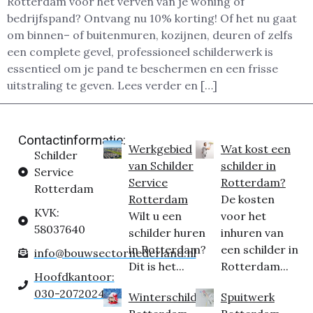
Rotterdam voor het verven van je woning of
bedrijfspand? Ontvang nu 10% korting! Of het nu gaat
om binnen– of buitenmuren, kozijnen, deuren of zelfs
een complete gevel, professioneel schilderwerk is
essentieel om je pand te beschermen en een frisse
uitstraling te geven. Lees verder en […]
Contactinformatie:
Werkgebied
Wat kost een
Schilder
van Schilder
schilder in
Service
Service
Rotterdam?
Rotterdam
Rotterdam
De kosten
KVK:
Wilt u een
voor het
58037640
schilder huren
inhuren van
in Rotterdam?
een schilder in
info@bouwsectornederland.nl
Dit is het...
Rotterdam...
Hoofdkantoor:
030-2072024
Winterschilder
Spuitwerk