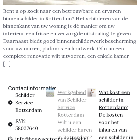
Bent u op zoek naar een betrouwbare en ervaren
binnenschilder in Rotterdam? Het schilderen van de
binnenkant van uw woning is dé manier om uw
interieur een frisse en verzorgde uitstraling te geven.
Daarnaast biedt goed binnenschilderwerk bescherming
voor uw muren, plafonds en houtwerk. Of u nu een
complete renovatie wilt uitvoeren, een enkele kamer
[…]
Contactinformatie:
Werkgebied
Wat kost een
Schilder
van Schilder
schilder in
Service
Service
Rotterdam?
Rotterdam
Rotterdam
De kosten
KVK:
Wilt u een
voor het
58037640
schilder huren
inhuren van
in Rotterdam?
een schilder in
info@bouwsectornederland.nl