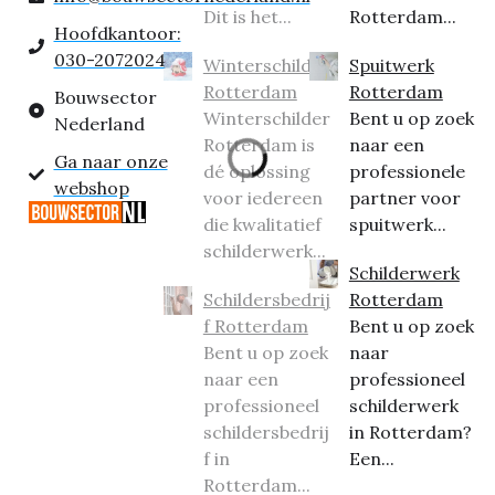
Dit is het...
Rotterdam...
Hoofdkantoor:
030-2072024
Winterschilder
Spuitwerk
Rotterdam
Rotterdam
Bouwsector
Winterschilder
Bent u op zoek
Nederland
Rotterdam is
naar een
Ga naar onze
dé oplossing
professionele
webshop
voor iedereen
partner voor
die kwalitatief
spuitwerk...
schilderwerk...
Schilderwerk
Schildersbedrij
Rotterdam
f Rotterdam
Bent u op zoek
Bent u op zoek
naar
naar een
professioneel
professioneel
schilderwerk
schildersbedrij
in Rotterdam?
f in
Een...
Rotterdam...