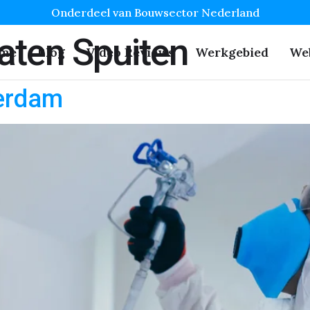
Onderdeel van Bouwsector Nederland
aten Spuiten
me
Blog
Video Reviews
Werkgebied
We
terdam