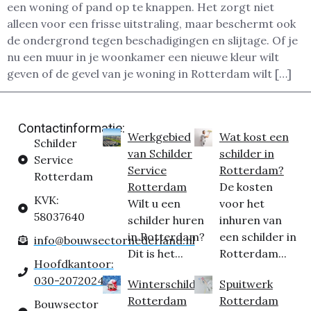
een woning of pand op te knappen. Het zorgt niet
alleen voor een frisse uitstraling, maar beschermt ook
de ondergrond tegen beschadigingen en slijtage. Of je
nu een muur in je woonkamer een nieuwe kleur wilt
geven of de gevel van je woning in Rotterdam wilt […]
Contactinformatie:
Werkgebied
Wat kost een
Schilder
van Schilder
schilder in
Service
Service
Rotterdam?
Rotterdam
Rotterdam
De kosten
KVK:
Wilt u een
voor het
58037640
schilder huren
inhuren van
in Rotterdam?
een schilder in
info@bouwsectornederland.nl
Dit is het...
Rotterdam...
Hoofdkantoor:
030-2072024
Winterschilder
Spuitwerk
Rotterdam
Rotterdam
Bouwsector