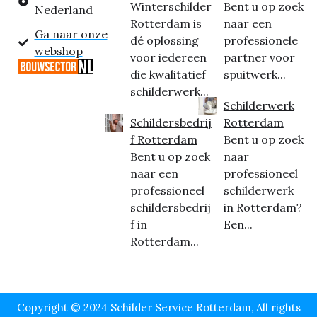
Winterschilder
Bent u op zoek
Nederland
Rotterdam is
naar een
Ga naar onze
dé oplossing
professionele
webshop
voor iedereen
partner voor
die kwalitatief
spuitwerk...
schilderwerk...
Schilderwerk
Schildersbedrij
Rotterdam
f Rotterdam
Bent u op zoek
Bent u op zoek
naar
naar een
professioneel
professioneel
schilderwerk
schildersbedrij
in Rotterdam?
f in
Een...
Rotterdam...
Copyright © 2024 Schilder Service Rotterdam, All rights