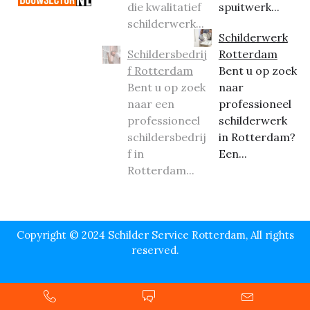
die kwalitatief
spuitwerk...
schilderwerk...
Schilderwerk
Schildersbedrij
Rotterdam
f Rotterdam
Bent u op zoek
Bent u op zoek
naar
naar een
professioneel
professioneel
schilderwerk
schildersbedrij
in Rotterdam?
f in
Een...
Rotterdam...
Copyright © 2024 Schilder Service Rotterdam, All rights
reserved.