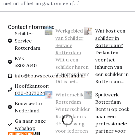
niet uit of het nu gaat om een […]
Contactinformatie:
Werkgebied
Wat kost een
Schilder
van Schilder
schilder in
Service
Service
Rotterdam?
Rotterdam
Rotterdam
De kosten
KVK:
Wilt u een
voor het
58037640
schilder huren
inhuren van
in Rotterdam?
een schilder in
info@bouwsectornederland.nl
Dit is het...
Rotterdam...
Hoofdkantoor:
030-2072024
Winterschilder
Spuitwerk
Rotterdam
Rotterdam
Bouwsector
Winterschilder
Bent u op zoek
Nederland
Rotterdam is
naar een
Ga naar onze
dé oplossing
professionele
webshop
voor iedereen
partner voor