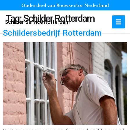
Onderdeel van Bouwsector Nederland
Tag:
Schilder Rotterdam
Schilder Service Rotterdam
Schildersbedrijf Rotterdam