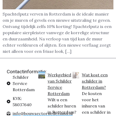
Spachtelputz verven in Rotterdam is de ideale manier
om je muren of gevels een nieuwe uitstraling te geven.
Ontvang tijdelijk zelfs 10% korting! Spachtelputz is een
populaire sierpleister vanwege de korrelige structuur
en duurzaamheid. Na verloop van tijd kan de muur
echter verkleuren of slijten. Een nieuwe verflaag zorgt
niet alleen voor een frisse look, […]
Contactinformatie:
Werkgebied
Wat kost een
Schilder
van Schilder
schilder in
Service
Service
Rotterdam?
Rotterdam
Rotterdam
De kosten
KVK:
Wilt u een
voor het
58037640
schilder huren
inhuren van
in Rotterdam?
een schilder in
info@bouwsectornederland.nl