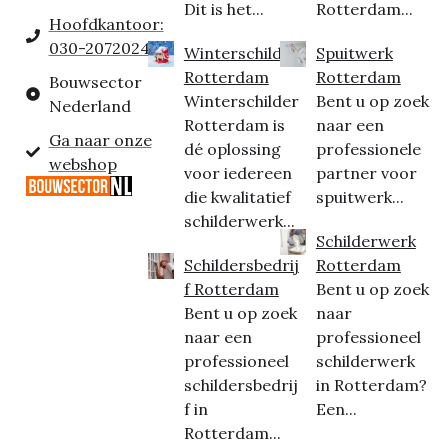
Dit is het...
Rotterdam...
Hoofdkantoor:
030-2072024
Winterschilder
Spuitwerk
Rotterdam
Rotterdam
Bouwsector
Winterschilder
Bent u op zoek
Nederland
Rotterdam is
naar een
Ga naar onze
dé oplossing
professionele
webshop
voor iedereen
partner voor
die kwalitatief
spuitwerk...
schilderwerk...
Schilderwerk
Schildersbedrij
Rotterdam
f Rotterdam
Bent u op zoek
Bent u op zoek
naar
naar een
professioneel
professioneel
schilderwerk
schildersbedrij
in Rotterdam?
f in
Een...
Rotterdam...