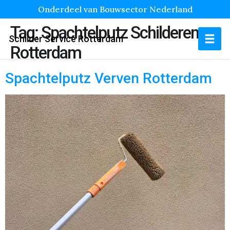
Onderdeel van Bouwsector Nederland
Tag:
Spachtelputz Schilderen
Schilder Service Rotterdam
Rotterdam
Spachtelputz Verven Rotterdam