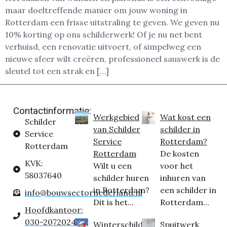
maar doeltreffende manier om jouw woning in
Rotterdam een frisse uitstraling te geven. We geven nu
10% korting op ons schilderwerk! Of je nu net bent
verhuisd, een renovatie uitvoert, of simpelweg een
nieuwe sfeer wilt creëren, professioneel sauswerk is de
sleutel tot een strak en […]
Contactinformatie:
Werkgebied
Wat kost een
Schilder
van Schilder
schilder in
Service
Service
Rotterdam?
Rotterdam
Rotterdam
De kosten
KVK:
Wilt u een
voor het
58037640
schilder huren
inhuren van
in Rotterdam?
een schilder in
info@bouwsectornederland.nl
Dit is het...
Rotterdam...
Hoofdkantoor:
030-2072024
Winterschilder
Spuitwerk