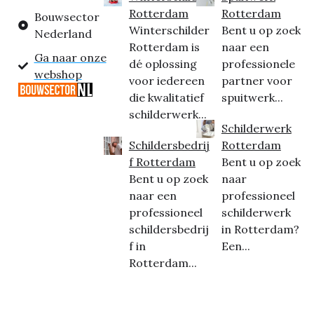
Rotterdam
Rotterdam
Bouwsector
Winterschilder
Bent u op zoek
Nederland
Rotterdam is
naar een
Ga naar onze
dé oplossing
professionele
webshop
voor iedereen
partner voor
die kwalitatief
spuitwerk...
schilderwerk...
Schilderwerk
Schildersbedrij
Rotterdam
f Rotterdam
Bent u op zoek
Bent u op zoek
naar
naar een
professioneel
professioneel
schilderwerk
schildersbedrij
in Rotterdam?
f in
Een...
Rotterdam...