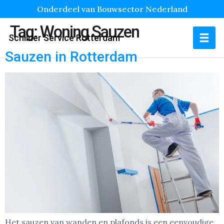
Onderdeel van Bouwsector Nederland
Tag:
Woning Sauzen
Schilder Service Rotterdam
Sauzen in Rotterdam
Het sauzen van wanden en plafonds is een eenvoudige