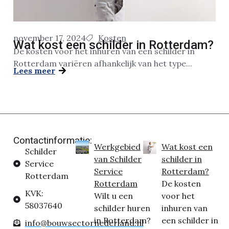
november 17, 2024
Kosten
Wat kost een schilder in Rotterdam?
De kosten voor het inhuren van een schilder in
Rotterdam variëren afhankelijk van het type...
Lees meer
Contactinformatie:
Werkgebied
Wat kost een
Schilder
van Schilder
schilder in
Service
Service
Rotterdam?
Rotterdam
Rotterdam
De kosten
KVK:
Wilt u een
voor het
58037640
schilder huren
inhuren van
in Rotterdam?
een schilder in
info@bouwsectornederland.nl