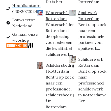
Dit is het...
Rotterdam...
Hoofdkantoor:
030-2072024
Winterschilder
Spuitwerk
Rotterdam
Rotterdam
Bouwsector
Winterschilder
Bent u op zoek
Nederland
Rotterdam is
naar een
Ga naar onze
dé oplossing
professionele
webshop
voor iedereen
partner voor
die kwalitatief
spuitwerk...
schilderwerk...
Schilderwerk
Schildersbedrij
Rotterdam
f Rotterdam
Bent u op zoek
Bent u op zoek
naar
naar een
professioneel
professioneel
schilderwerk
schildersbedrij
in Rotterdam?
f in
Een...
Rotterdam...