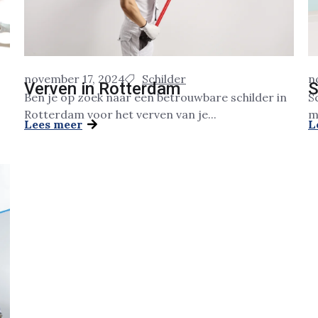
november 17, 2024
Schilder
n
Verven in Rotterdam
S
Ben je op zoek naar een betrouwbare schilder in
S
Rotterdam voor het verven van je...
m
Lees meer
L