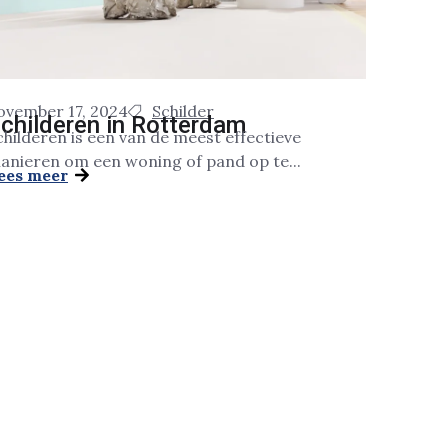
ovember 17, 2024
Schilder
childeren in Rotterdam
childeren is een van de meest effectieve
anieren om een woning of pand op te...
ees meer